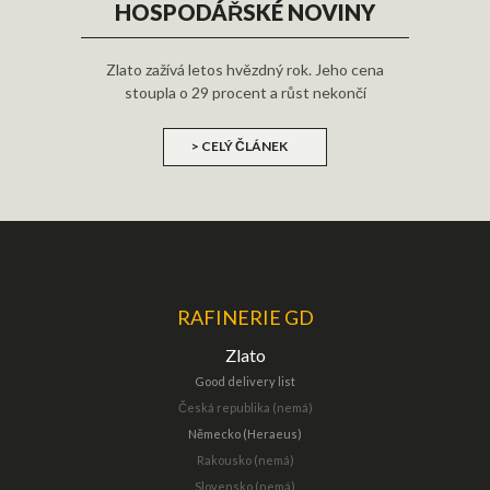
HOSPODÁŘSKÉ NOVINY
Zlato zažívá letos hvězdný rok. Jeho cena
stoupla o 29 procent a růst nekončí
> CELÝ ČLÁNEK
RAFINERIE GD
Zlato
Good delivery list
Česká republika (nemá)
Německo (Heraeus)
Rakousko (nemá)
Slovensko (nemá)