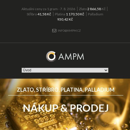
Aktuální ceny za 1 gram - 7. 8. 2026
Zlato
2 866,58
Kč
Stříbro
41,58 Kč
Platina
1 170,50 Kč
Palladium
930,42 Kč
INFO@AMPM.CZ
ZLATO, STŘÍBRO, PLATINA, PALLADIUM
NÁKUP & PRODEJ